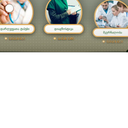
დარღვევათა ტიპები
დიაგნოსტიკა
მკურნალობა
გაიგეთ მეტი
გაიგეთ მეტი
გაიგეთ მეტი