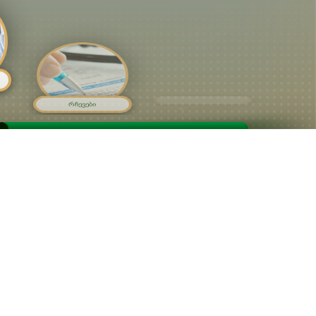
რჩევები
სავარჯიშო
გაიგეთ მეტი
გაიგეთ მეტი