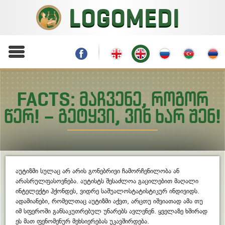
LOGOMEDI
FACTS: ᲛᲐᲩᲕᲔᲜᲔ, ᲠᲝᲒᲝᲠ
ᲬᲔᲠ! – ᲒᲔᲢᲧᲕᲘ, ᲕᲘᲜ ᲮᲐᲠ ᲨᲔᲜ!
აუტიზმი სულაც არ არის გონებრივი ჩამორჩენილობა ან
არასრულფასოვნება. აუტისტს შესაძლოა გაცილებით მაღალი
ინტელექტი ჰქონდეს, ვიდრე საშუალოსტატისტიკურ ინდივიდს.
ადამიანები, რომელთაც აუტიზმი აქვთ, არცთუ იშვიათად ამა თუ
იმ სფეროში განსაკუთრებულ უნარებს ავლენენ. ყველაზე ხშირად
ეს მათ ფენომენურ მეხსიერებას უკავშირდება.