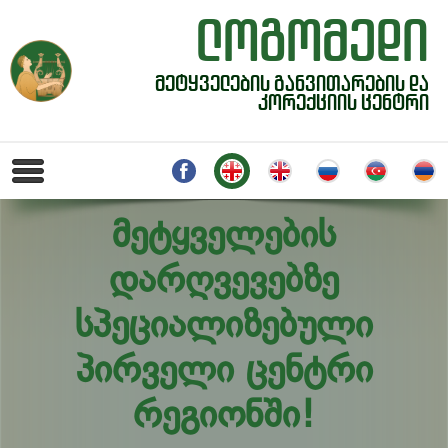
ᲚᲝᲒᲝᲛᲔᲓᲘ
ᲛᲔᲢᲧᲕᲔᲚᲔᲑᲘᲡ ᲒᲐᲜᲕᲘᲗᲐᲠᲔᲑᲘᲡ ᲓᲐ
ᲙᲝᲠᲔᲥᲪᲘᲘᲡ ᲪᲔᲜᲢᲠᲘ
მეტყველების
დარღვევებზე
სპეციალიზებული
პირველი ცენტრი
რეგიონში!